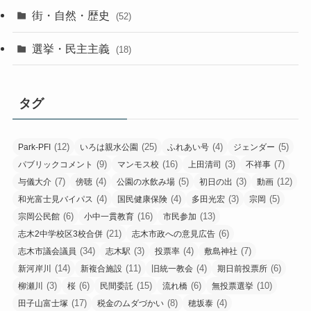
街・自然・歴史
(52)
選挙・民主主義
(18)
タグ
(12)
(25)
(4)
(5)
Park-PFI
いろは親水公園
ふれあい号
ジェンダー
(9)
(16)
(3)
(7)
パブリックコメント
マンモス校
上田清司
不祥事
(7)
(4)
(5)
(3)
(12)
与儀大介
傍聴
公園の水飲み場
初日の出
動画
(4)
(4)
(3)
(5)
和光富士見バイパス
国民健康保険
多田光宏
宗岡
(6)
(16)
(13)
宗岡公民館
小中一貫教育
市民参加
(21)
(6)
志木2中学校区3校合併
志木市政への意見広告
(34)
(3)
(4)
(7)
志木市議会議員
志木駅
投票率
敷島神社
(14)
(11)
(4)
(6)
新河岸川
新複合施設
旧統一教会
期日前投票所
(3)
(6)
(15)
(6)
(10)
柳瀬川
桜
民間委託
流れ橋
無投票選挙
(17)
(8)
(4)
田子山富士塚
税金のムダづかい
穂坂泰