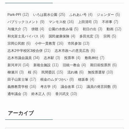
(12)
(25)
(4)
(5)
Park-PFI
いろは親水公園
ふれあい号
ジェンダー
(9)
(16)
(3)
(7)
パブリックコメント
マンモス校
上田清司
不祥事
(7)
(4)
(5)
(3)
(12)
与儀大介
傍聴
公園の水飲み場
初日の出
動画
(4)
(4)
(3)
(5)
和光富士見バイパス
国民健康保険
多田光宏
宗岡
(6)
(16)
(13)
宗岡公民館
小中一貫教育
市民参加
(21)
(6)
志木2中学校区3校合併
志木市政への意見広告
(34)
(3)
(4)
(7)
志木市議会議員
志木駅
投票率
敷島神社
(14)
(11)
(4)
(6)
新河岸川
新複合施設
旧統一教会
期日前投票所
(3)
(6)
(15)
(6)
(10)
柳瀬川
桜
民間委託
流れ橋
無投票選挙
(17)
(8)
(4)
田子山富士塚
税金のムダづかい
穂坂泰
(16)
(4)
(11)
(8)
義務教育学校
考古学
議会改革
議員の発言回数
(3)
(6)
(10)
通年議会
鈴木正人
香川武文
アーカイブ