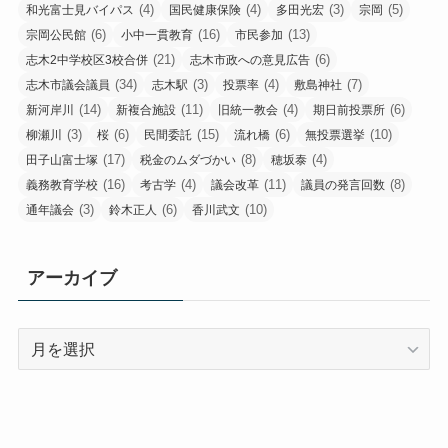
(4)
(4)
(3)
(5)
和光富士見バイパス
国民健康保険
多田光宏
宗岡
(6)
(16)
(13)
宗岡公民館
小中一貫教育
市民参加
(21)
(6)
志木2中学校区3校合併
志木市政への意見広告
(34)
(3)
(4)
(7)
志木市議会議員
志木駅
投票率
敷島神社
(14)
(11)
(4)
(6)
新河岸川
新複合施設
旧統一教会
期日前投票所
(3)
(6)
(15)
(6)
(10)
柳瀬川
桜
民間委託
流れ橋
無投票選挙
(17)
(8)
(4)
田子山富士塚
税金のムダづかい
穂坂泰
(16)
(4)
(11)
(8)
義務教育学校
考古学
議会改革
議員の発言回数
(3)
(6)
(10)
通年議会
鈴木正人
香川武文
アーカイブ
ア
ー
カ
イ
ブ