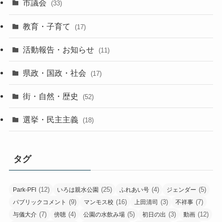
市議会
(33)
教育・子育て
(17)
活動報告・お知らせ
(11)
県政・国政・社会
(17)
街・自然・歴史
(52)
選挙・民主主義
(18)
タグ
(12)
(25)
(4)
(5)
Park-PFI
いろは親水公園
ふれあい号
ジェンダー
(9)
(16)
(3)
(7)
パブリックコメント
マンモス校
上田清司
不祥事
(7)
(4)
(5)
(3)
(12)
与儀大介
傍聴
公園の水飲み場
初日の出
動画