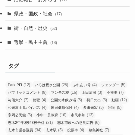
県政・国政・社会
(17)
街・自然・歴史
(52)
選挙・民主主義
(18)
タグ
(12)
(25)
(4)
(5)
Park-PFI
いろは親水公園
ふれあい号
ジェンダー
(9)
(16)
(3)
(7)
パブリックコメント
マンモス校
上田清司
不祥事
(7)
(4)
(5)
(3)
(12)
与儀大介
傍聴
公園の水飲み場
初日の出
動画
(4)
(4)
(3)
(5)
和光富士見バイパス
国民健康保険
多田光宏
宗岡
(6)
(16)
(13)
宗岡公民館
小中一貫教育
市民参加
(21)
(6)
志木2中学校区3校合併
志木市政への意見広告
(34)
(3)
(4)
(7)
志木市議会議員
志木駅
投票率
敷島神社