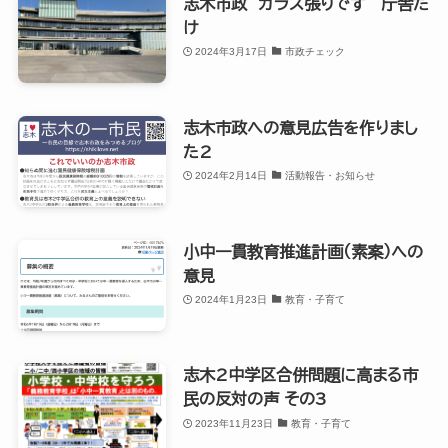
志木市政 ガラス張りです 庁舎だ
け
2024年3月17日
市政チェック
志木市政への意見広告を作りまし
た2
2024年2月14日
活動報告・お知らせ
小中一貫教育推進計画（素案）への
意見
2024年1月23日
教育・子育て
志木2中学区合併問題に高まる市
民の反対の声 その3
2023年11月23日
教育・子育て