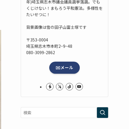
っ
年)埼玉県志木市議会議員選挙落選。でも
くじけない！まもろう平和憲法。多様性を
たいせつに！
背景画像は雪の田子山富士塚です
〒353-0004
埼玉県志木市本町2−9−48
080-3099-2862
✉️メール