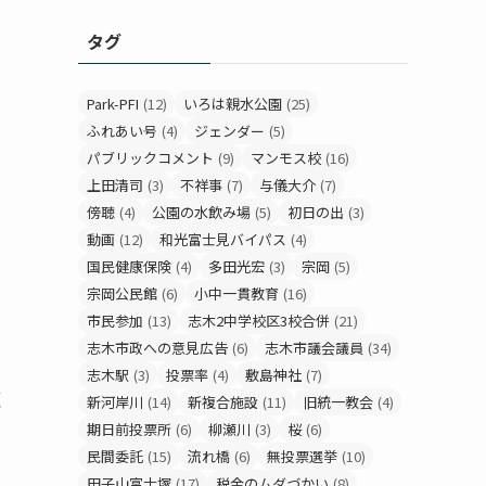
タグ
Park-PFI
(12)
いろは親水公園
(25)
ふれあい号
(4)
ジェンダー
(5)
パブリックコメント
(9)
マンモス校
(16)
上田清司
(3)
不祥事
(7)
与儀大介
(7)
傍聴
(4)
公園の水飲み場
(5)
初日の出
(3)
動画
(12)
和光富士見バイパス
(4)
国民健康保険
(4)
多田光宏
(3)
宗岡
(5)
宗岡公民館
(6)
小中一貫教育
(16)
市民参加
(13)
志木2中学校区3校合併
(21)
志木市政への意見広告
(6)
志木市議会議員
(34)
志木駅
(3)
投票率
(4)
敷島神社
(7)
題
新河岸川
(14)
新複合施設
(11)
旧統一教会
(4)
期日前投票所
(6)
柳瀬川
(3)
桜
(6)
民間委託
(15)
流れ橋
(6)
無投票選挙
(10)
田子山富士塚
(17)
税金のムダづかい
(8)