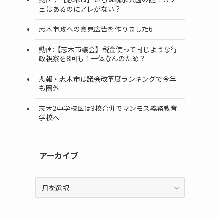
ェはあるのにアレがない？
志木市政への意見広告を作りました6
動画:【志木市議会】税金使って同じような行
政視察を8回も！一体なんのため？
悲報・志木市は議会改革度ランキングで今年
も圏外
志木2中学校区は3校合併でマンモス義務教育
学校へ
アーカイブ
ア
ー
カ
イ