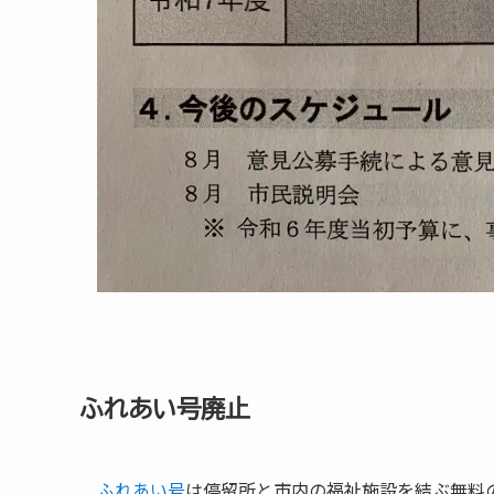
ふれあい号廃止
ふれあい号
は停留所と市内の福祉施設を結ぶ無料