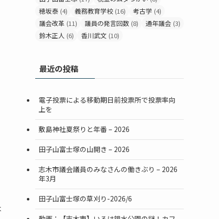
穂坂泰
(4)
義務教育学校
(16)
考古学
(4)
議会改革
(11)
議員の発言回数
(8)
通年議会
(3)
鈴木正人
(6)
香川武文
(10)
最近の投稿
電子投票による移動期日前投票所で投票率向
上を
敷島神社夏祭りと年番 – 2026
田子山富士塚の山開き – 2026
志木市議会議員のみなさんの働きぶり – 2026
年3月
田子山富士塚の草刈り-2026/6
は
動画：【志木市】いろは親水公園の謎！カフ