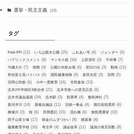
選挙・民主主義
(18)
タグ
(12)
(25)
(4)
(5)
Park-PFI
いろは親水公園
ふれあい号
ジェンダー
(9)
(16)
(3)
(7)
パブリックコメント
マンモス校
上田清司
不祥事
(7)
(4)
(5)
(3)
(12)
与儀大介
傍聴
公園の水飲み場
初日の出
動画
(4)
(4)
(3)
(5)
和光富士見バイパス
国民健康保険
多田光宏
宗岡
(6)
(16)
(13)
宗岡公民館
小中一貫教育
市民参加
(21)
(6)
志木2中学校区3校合併
志木市政への意見広告
(34)
(3)
(4)
(7)
志木市議会議員
志木駅
投票率
敷島神社
(14)
(11)
(4)
(6)
新河岸川
新複合施設
旧統一教会
期日前投票所
(3)
(6)
(15)
(6)
(10)
柳瀬川
桜
民間委託
流れ橋
無投票選挙
(17)
(8)
(4)
田子山富士塚
税金のムダづかい
穂坂泰
(16)
(4)
(11)
(8)
義務教育学校
考古学
議会改革
議員の発言回数