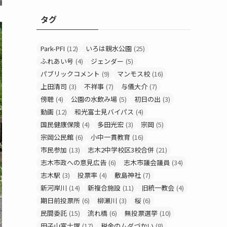
タグ
Park-PFI
(12)
いろは親水公園
(25)
ふれあい号
(4)
ジェンダー
(5)
パブリックコメント
(9)
マンモス校
(16)
上田清司
(3)
不祥事
(7)
与儀大介
(7)
傍聴
(4)
公園の水飲み場
(5)
初日の出
(3)
動画
(12)
和光富士見バイパス
(4)
国民健康保険
(4)
多田光宏
(3)
宗岡
(5)
宗岡公民館
(6)
小中一貫教育
(16)
市民参加
(13)
志木2中学校区3校合併
(21)
志木市政への意見広告
(6)
志木市議会議員
(34)
志木駅
(3)
投票率
(4)
敷島神社
(7)
新河岸川
(14)
新複合施設
(11)
旧統一教会
(4)
期日前投票所
(6)
柳瀬川
(3)
桜
(6)
民間委託
(15)
流れ橋
(6)
無投票選挙
(10)
田子山富士塚
(17)
税金のムダづかい
(8)