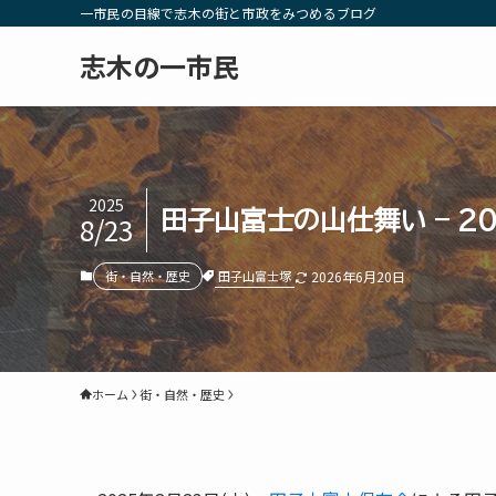
一市民の目線で志木の街と市政をみつめるブログ
志木の一市民
2025
田子山富士の山仕舞い – 20
8/23
田子山富士塚
街・自然・歴史
2026年6月20日
ホーム
街・自然・歴史