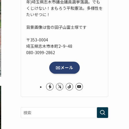
年)埼玉県志木市議会議員選挙落選。でも
くじけない！まもろう平和憲法。多様性を
たいせつに！
背景画像は雪の田子山富士塚です
〒353-0004
埼玉県志木市本町2−9−48
080-3099-2862
✉️メール