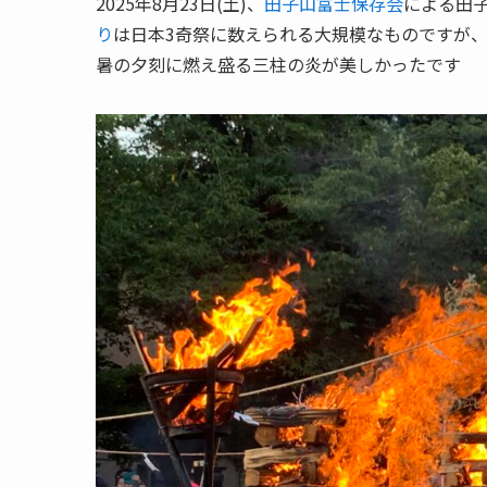
2025年8月23日(土)、
田子山富士保存会
による田
り
は日本3奇祭に数えられる大規模なものですが
暑の夕刻に燃え盛る三柱の炎が美しかったです