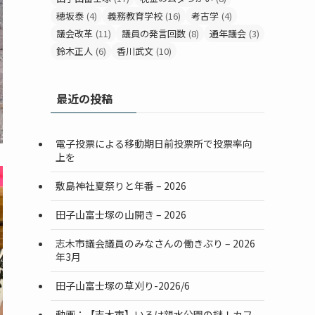
穂坂泰
(4)
義務教育学校
(16)
考古学
(4)
議会改革
(11)
議員の発言回数
(8)
通年議会
(3)
鈴木正人
(6)
香川武文
(10)
最近の投稿
電子投票による移動期日前投票所で投票率向
上を
敷島神社夏祭りと年番 – 2026
田子山富士塚の山開き – 2026
志木市議会議員のみなさんの働きぶり – 2026
年3月
田子山富士塚の草刈り-2026/6
動画：【志木市】いろは親水公園の謎！カフ