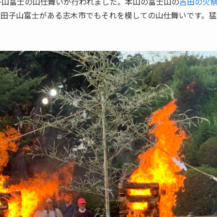
子山富士の山仕舞いが行われました。本山の富士山の
吉田の火
、田子山富士がある志木市でもそれを模しての山仕舞いです。猛