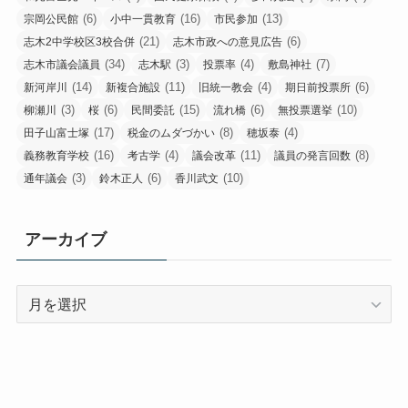
(6)
(16)
(13)
宗岡公民館
小中一貫教育
市民参加
(21)
(6)
志木2中学校区3校合併
志木市政への意見広告
(34)
(3)
(4)
(7)
志木市議会議員
志木駅
投票率
敷島神社
(14)
(11)
(4)
(6)
新河岸川
新複合施設
旧統一教会
期日前投票所
(3)
(6)
(15)
(6)
(10)
柳瀬川
桜
民間委託
流れ橋
無投票選挙
(17)
(8)
(4)
田子山富士塚
税金のムダづかい
穂坂泰
(16)
(4)
(11)
(8)
義務教育学校
考古学
議会改革
議員の発言回数
(3)
(6)
(10)
通年議会
鈴木正人
香川武文
アーカイブ
ア
ー
カ
イ
ブ