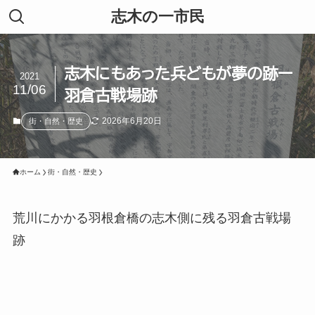
志木の一市民
志木にもあった兵どもが夢の跡ー
2021
11/06
羽倉古戦場跡
2026年6月20日
街・自然・歴史
ホーム
街・自然・歴史
荒川にかかる羽根倉橋の志木側に残る羽倉古戦場
跡