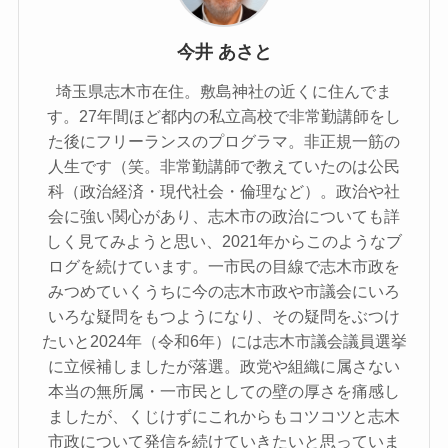
今井 あさと
埼玉県志木市在住。敷島神社の近くに住んでま
す。27年間ほど都内の私立高校で非常勤講師をし
た後にフリーランスのプログラマ。非正規一筋の
人生です（笑。非常勤講師で教えていたのは公民
科（政治経済・現代社会・倫理など）。政治や社
会に強い関心があり、志木市の政治についても詳
しく見てみようと思い、2021年からこのようなブ
ログを続けています。一市民の目線で志木市政を
みつめていくうちに今の志木市政や市議会にいろ
いろな疑問をもつようになり、その疑問をぶつけ
たいと2024年（令和6年）には志木市議会議員選挙
に立候補しましたが落選。政党や組織に属さない
本当の無所属・一市民としての壁の厚さを痛感し
ましたが、くじけずにこれからもコツコツと志木
市政について発信を続けていきたいと思っていま