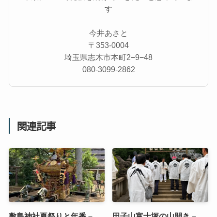
す
今井あさと
〒353-0004
埼玉県志木市本町2−9−48
080-3099-2862
関連記事
敷島神社夏祭りと年番 –
田子山富士塚の山開き –